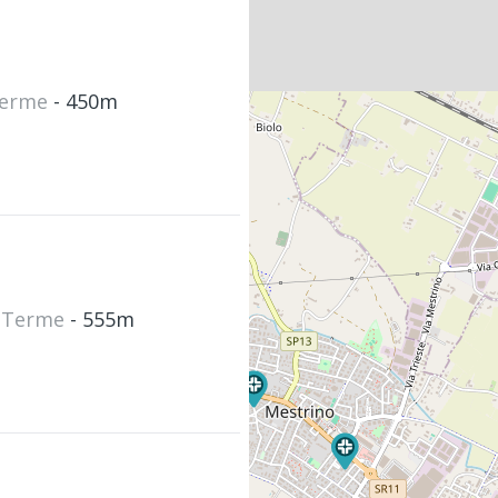
 Terme
- 450m
o Terme
- 555m