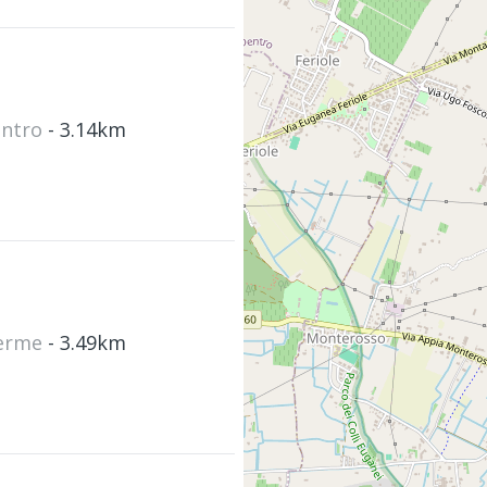
entro
- 3.14km
Terme
- 3.49km