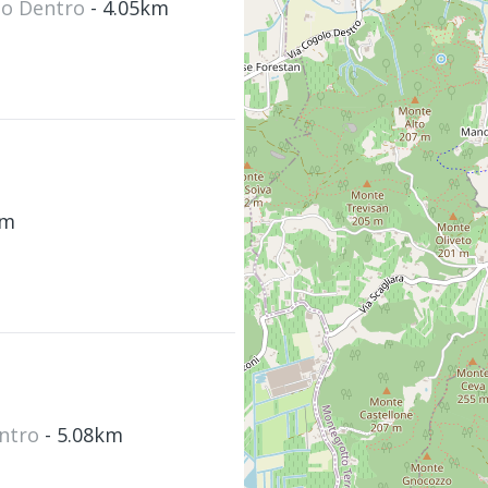
ano Dentro
- 4.05km
km
entro
- 5.08km