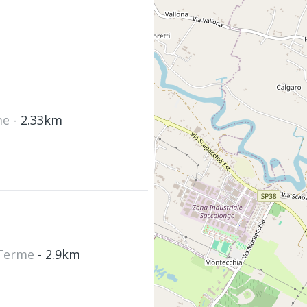
rme
- 2.33km
o Terme
- 2.9km